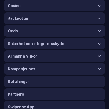
Casino
Jackpottar
Odds
Säkerhet och integritetsskydd
Allmänna Villkor
Kampanjer hos
Betalningar
Partners
Swiper.se App