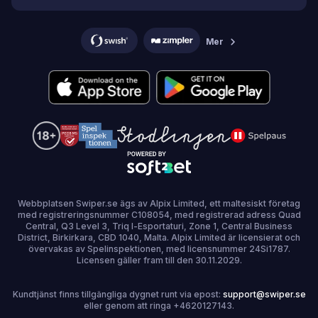
Mer
Webbplatsen Swiper.se ägs av Alpix Limited, ett maltesiskt företag
med registreringsnummer C108054, med registrerad adress Quad
Central, Q3 Level 3, Triq l-Esportaturi, Zone 1, Central Business
District, Birkirkara, CBD 1040, Malta. Alpix Limited är licensierat och
övervakas av Spelinspektionen, med licensnummer 24Si1787.
Licensen gäller fram till den 30.11.2029.
Kundtjänst finns tillgängliga dygnet runt via epost:
support@swiper.se
eller genom att ringa +4620127143.