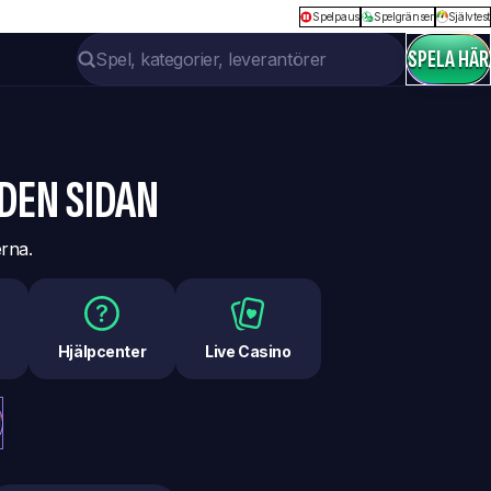
Spelpaus
Spelgränser
Självtest
SPELA HÄR
Spel, kategorier, leverantörer
 DEN SIDAN
erna.
Hjälpcenter
Live Casino