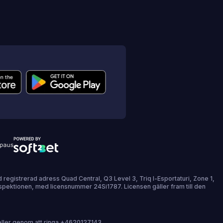
egistrerad adress Quad Central, Q3 Level 3, Triq l-Esportaturi, Zone 1,
inspektionen, med licensnummer 24Si1787. Licensen gäller fram till den
ller genom att ringa +4620127143.