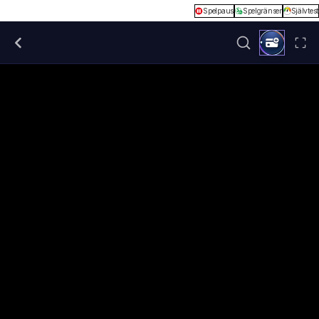
Spelpaus
Spelgränser
Självtest