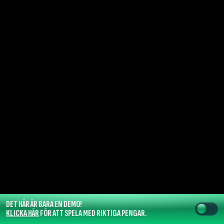
DET HÄR ÄR BARA EN DEMO!
KLICKA HÄR
FÖR ATT SPELA MED RIKTIGA PENGAR.