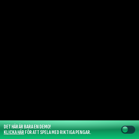
DET HÄR ÄR BARA EN DEMO!
KLICKA HÄR
FÖR ATT SPELA MED RIKTIGA PENGAR.