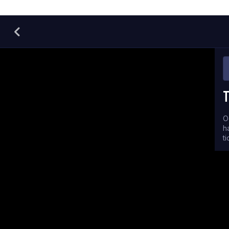
O
h
t