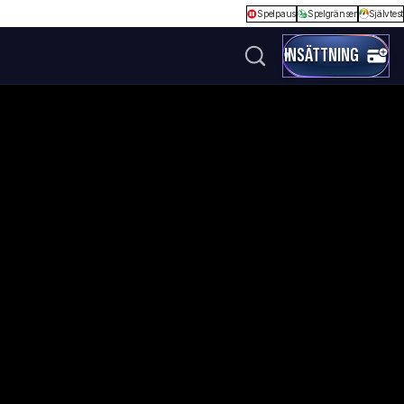
Spelpaus
Spelgränser
Självtest
INSÄTTNING