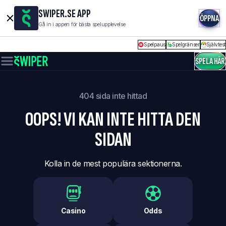
SWIPER.SE APP
ÖPPNA
Gå in i appen för bästa spelupplevelse
Spelpaus
Spelgränser
Självtest
SPELA HÄR
404 sida inte hittad
OOPS! VI KAN INTE HITTA DEN
SIDAN
Kolla in de mest populära sektionerna.
Casino
Odds