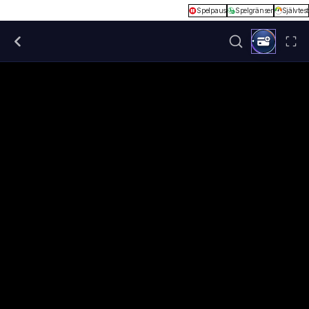
Spelpaus
Spelgränser
Självtest