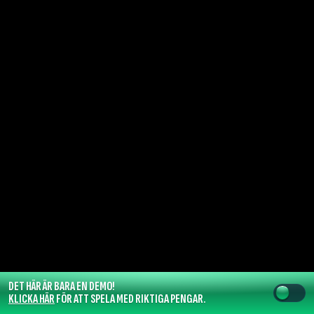
DET HÄR ÄR BARA EN DEMO!
KLICKA HÄR
FÖR ATT SPELA MED RIKTIGA PENGAR.