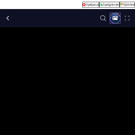
Spelpaus
Spelgränser
Självtest