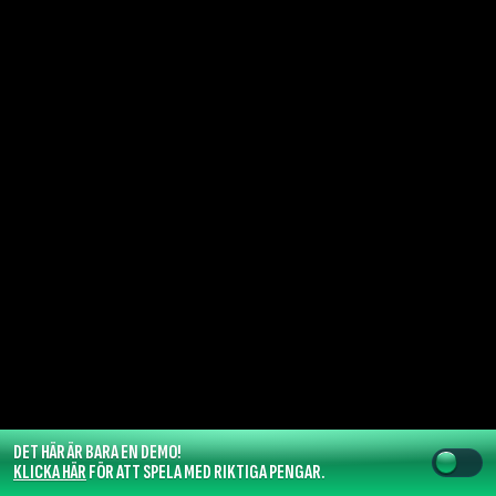
DET HÄR ÄR BARA EN DEMO!
KLICKA HÄR
FÖR ATT SPELA MED RIKTIGA PENGAR.