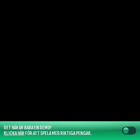
DET HÄR ÄR BARA EN DEMO!
KLICKA HÄR
FÖR ATT SPELA MED RIKTIGA PENGAR.