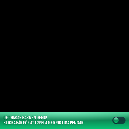
DET HÄR ÄR BARA EN DEMO!
KLICKA HÄR
FÖR ATT SPELA MED RIKTIGA PENGAR.