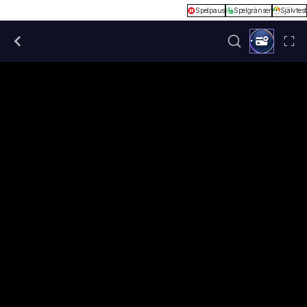
Spelpaus
Spelgränser
Självtest