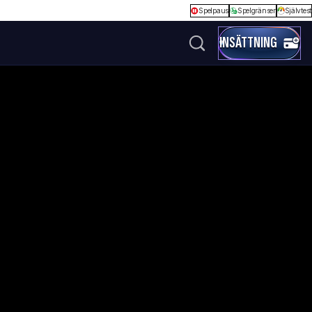
Spelpaus
Spelgränser
Självtest
INSÄTTNING