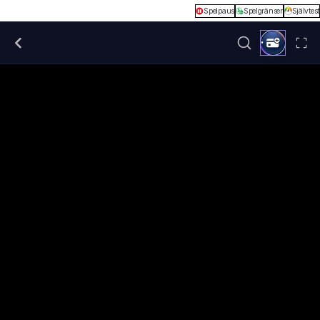
Spelpaus
Spelgränser
Självtest