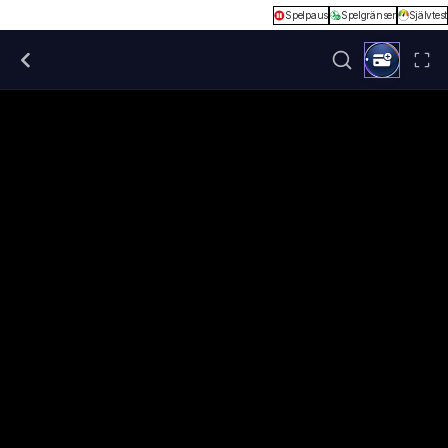
Spelpaus
Spelgränser
Självtest