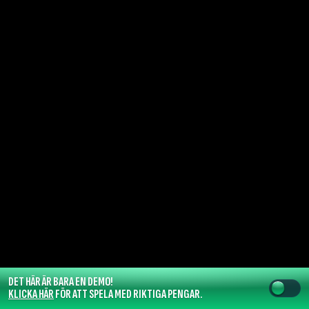
DET HÄR ÄR BARA EN DEMO!
KLICKA HÄR
FÖR ATT SPELA MED RIKTIGA PENGAR.