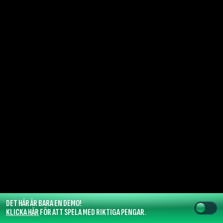
DET HÄR ÄR BARA EN DEMO!
KLICKA HÄR
FÖR ATT SPELA MED RIKTIGA PENGAR.