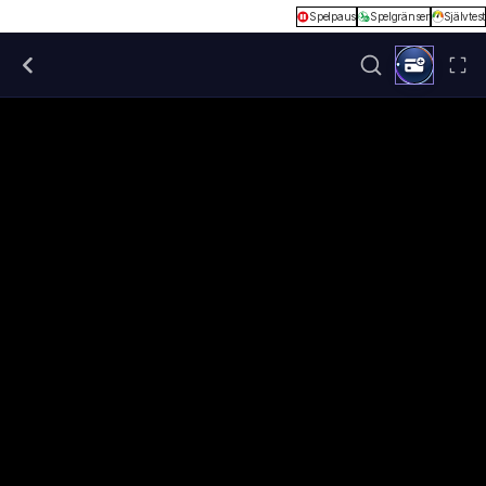
Spelpaus
Spelgränser
Självtest