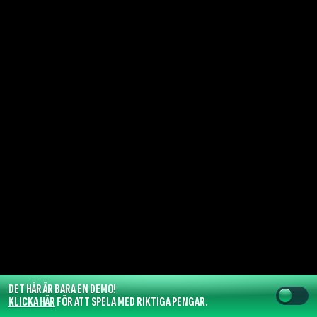
DET HÄR ÄR BARA EN DEMO!
KLICKA HÄR
FÖR ATT SPELA MED RIKTIGA PENGAR.