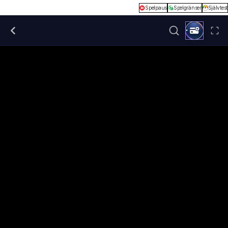
Spelpaus
Spelgränser
Självtest