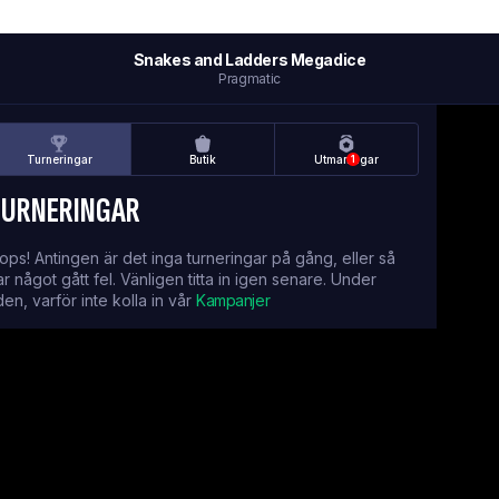
Snakes and Ladders Megadice
Pragmatic
Turneringar
Butik
Utmaningar
1
TURNERINGAR
ops! Antingen är det inga turneringar på gång, eller så
ar något gått fel. Vänligen titta in igen senare. Under
iden, varför inte kolla in vår
Kampanjer