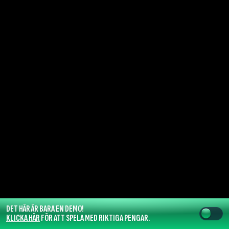
DET HÄR ÄR BARA EN DEMO!
KLICKA HÄR
FÖR ATT SPELA MED RIKTIGA PENGAR.