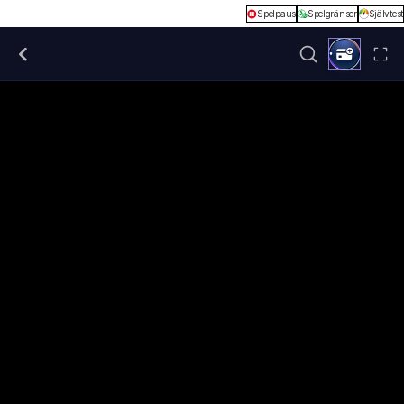
Spelpaus
Spelgränser
Självtest