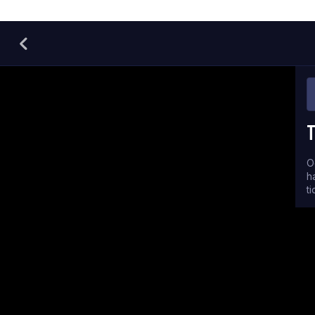
O
h
t