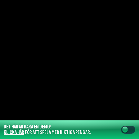
DET HÄR ÄR BARA EN DEMO!
KLICKA HÄR
FÖR ATT SPELA MED RIKTIGA PENGAR.