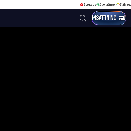
Spelpaus
Spelgränser
Självtest
INSÄTTNING