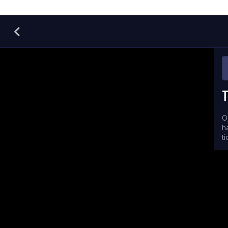
O
h
t