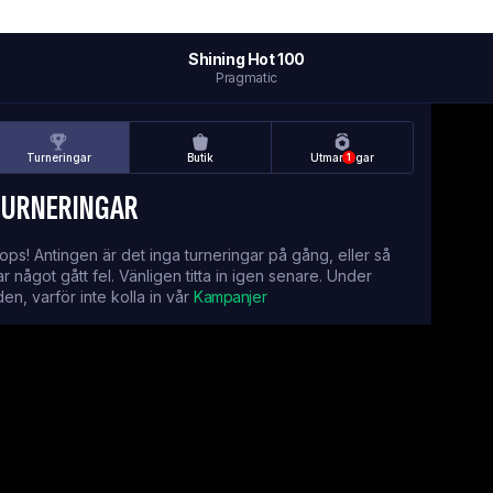
Shining Hot 100
Pragmatic
Turneringar
Butik
Utmaningar
1
TURNERINGAR
ops! Antingen är det inga turneringar på gång, eller så
ar något gått fel. Vänligen titta in igen senare. Under
iden, varför inte kolla in vår
Kampanjer