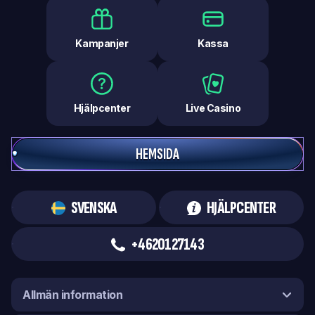
Kampanjer
Kassa
Hjälpcenter
Live Casino
HEMSIDA
SVENSKA
HJÄLPCENTER
+4620127143
Allmän information