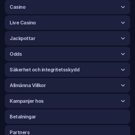
Casino
Live Casino
Jackpottar
Odds
Säkerhet och integritetsskydd
Allmänna Villkor
Kampanjer hos
Betalningar
Partners