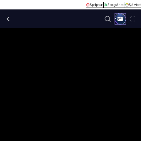
Spelpaus
Spelgränser
Självtest