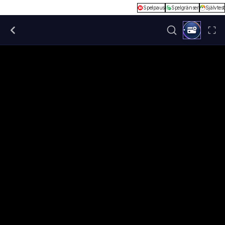
Spelpaus
Spelgränser
Självtest