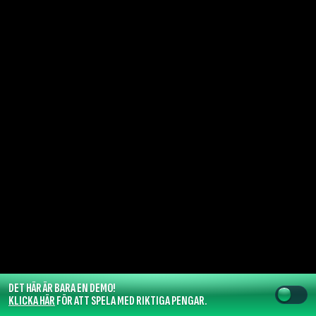
DET HÄR ÄR BARA EN DEMO!
KLICKA HÄR
FÖR ATT SPELA MED RIKTIGA PENGAR.