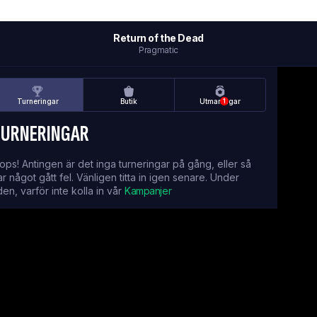
Return of the Dead
Pragmatic
Turneringar
Butik
Utmaningar
1
TURNERINGAR
ops! Antingen är det inga turneringar på gång, eller så
ar något gått fel. Vänligen titta in igen senare. Under
iden, varför inte kolla in vår
Kampanjer