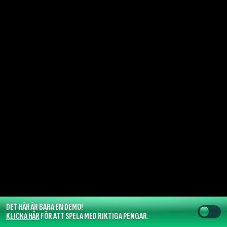
DET HÄR ÄR BARA EN DEMO!
KLICKA HÄR
FÖR ATT SPELA MED RIKTIGA PENGAR.