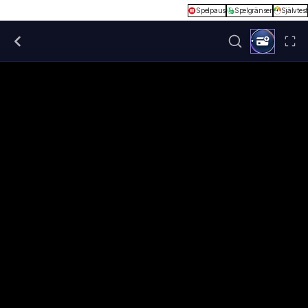
Spelpaus
Spelgränser
Självtest