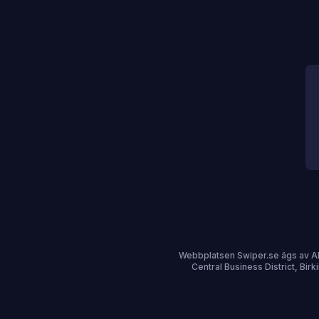
Webbplatsen Swiper.se ägs av Alp
Central Business District, Bir