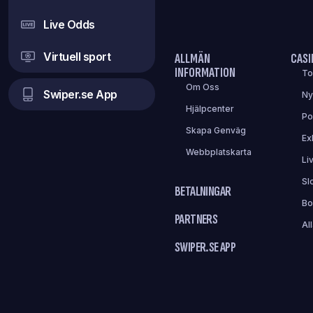
Live Odds
Virtuell sport
ALLMÄN
CASI
INFORMATION
To
Om Oss
Swiper.se App
Ny
Hjälpcenter
Po
Skapa Genväg
Ex
Webbplatskarta
Li
Sl
BETALNINGAR
Bo
PARTNERS
Al
SWIPER.SE APP