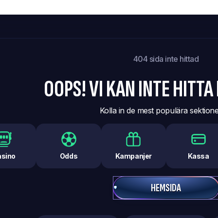
404 sida inte hittad
OOPS! VI KAN INTE HITTA
Kolla in de mest populära sektion
sino
Odds
Kampanjer
Kassa
HEMSIDA