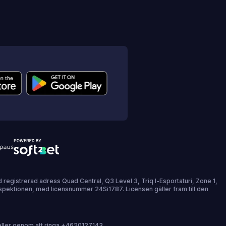
egistrerad adress Quad Central, Q3 Level 3, Triq l-Esportaturi, Zone 1,
inspektionen, med licensnummer 24Si1787. Licensen gäller fram till den
ller genom att ringa +4620127143.