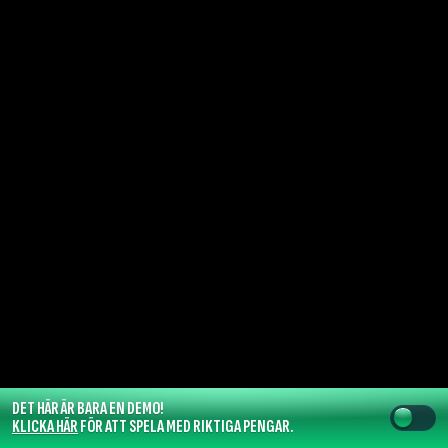
DET HÄR ÄR BARA EN DEMO!
KLICKA HÄR
FÖR ATT SPELA MED RIKTIGA PENGAR.