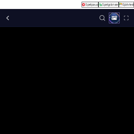
Spelpaus
Spelgränser
Självtest