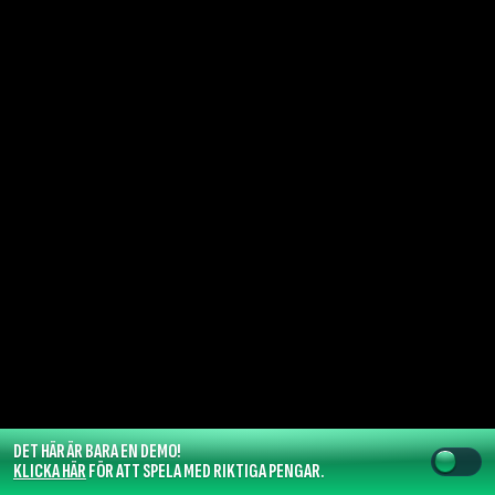
DET HÄR ÄR BARA EN DEMO!
KLICKA HÄR
FÖR ATT SPELA MED RIKTIGA PENGAR.