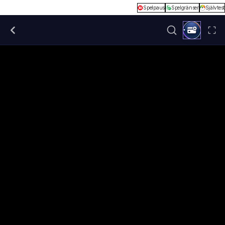
Spelpaus
Spelgränser
Självtest