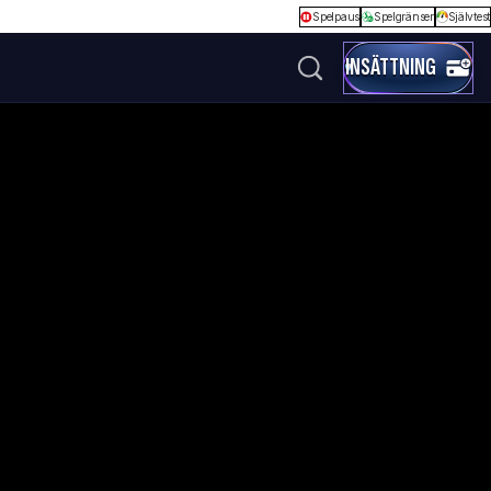
Spelpaus
Spelgränser
Självtest
INSÄTTNING