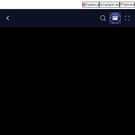
Spelpaus
Spelgränser
Självtest