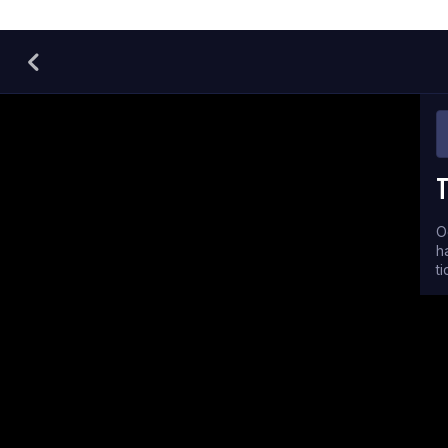
O
h
t