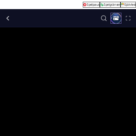
Spelpaus
Spelgränser
Självtest