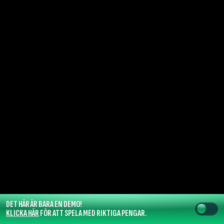
DET HÄR ÄR BARA EN DEMO!
KLICKA HÄR
FÖR ATT SPELA MED RIKTIGA PENGAR.