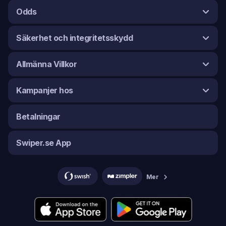
Odds
Säkerhet och integritetsskydd
Allmänna Villkor
Kampanjer hos
Betalningar
Swiper.se App
Mer