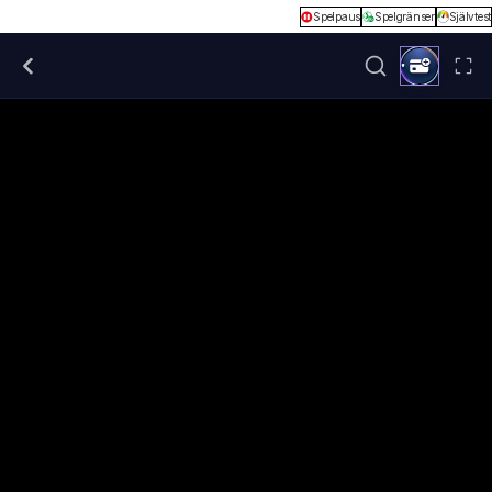
Spelpaus
Spelgränser
Självtest