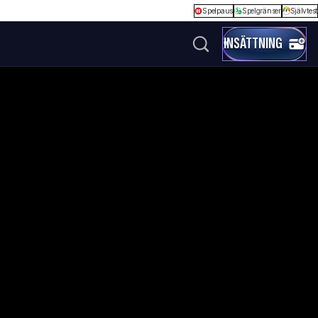
Spelpaus
Spelgränser
Självtest
INSÄTTNING