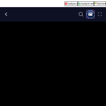
Spelpaus
Spelgränser
Självtest