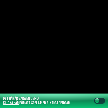
DET HÄR ÄR BARA EN DEMO!
KLICKA HÄR
FÖR ATT SPELA MED RIKTIGA PENGAR.