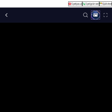
Spelpaus
Spelgränser
Självtest