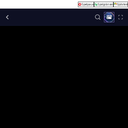
Spelpaus
Spelgränser
Självtest