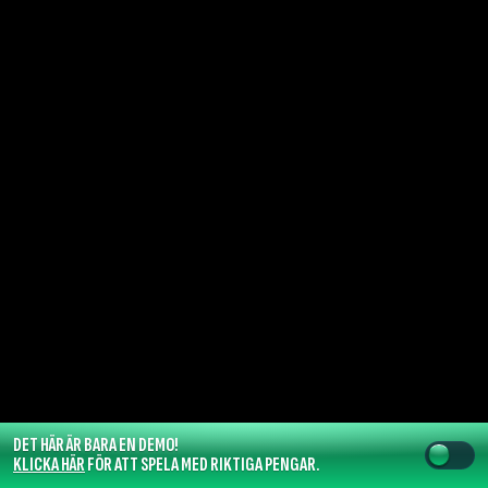
DET HÄR ÄR BARA EN DEMO!
KLICKA HÄR
FÖR ATT SPELA MED RIKTIGA PENGAR.