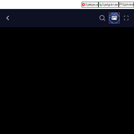
Spelpaus
Spelgränser
Självtest