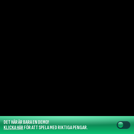
DET HÄR ÄR BARA EN DEMO!
KLICKA HÄR
FÖR ATT SPELA MED RIKTIGA PENGAR.