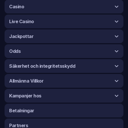
Casino
Live Casino
Jackpottar
Odds
Säkerhet och integritetsskydd
Allmänna Villkor
Kampanjer hos
Betalningar
Partners