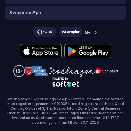
Swiper.se App
Mer
Webbplatsen Swiper.se ägs av Alpix Limited, ett maltesiskt företag
med registreringsnummer C108054, med registrerad adress Quad
Central, Q3 Level 3, Triq l-Esportaturi, Zone 1, Central Business
District, Birkirkara, CBD 1040, Malta. Alpix Limited är licensierat och
övervakas av Spelinspektionen, med licensnummer 24Si1787.
Licensen gäller fram till den 30.11.2029.