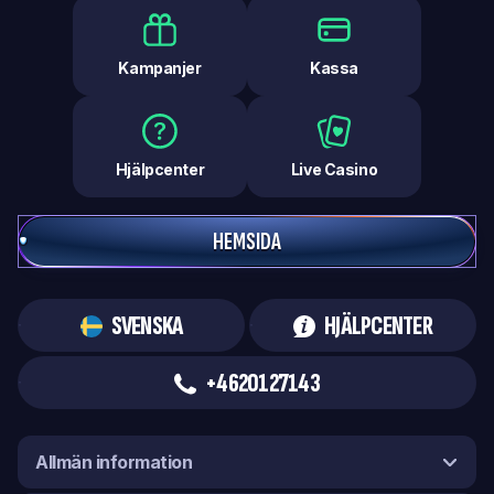
Kampanjer
Kassa
Hjälpcenter
Live Casino
HEMSIDA
SVENSKA
HJÄLPCENTER
+4620127143
Allmän information