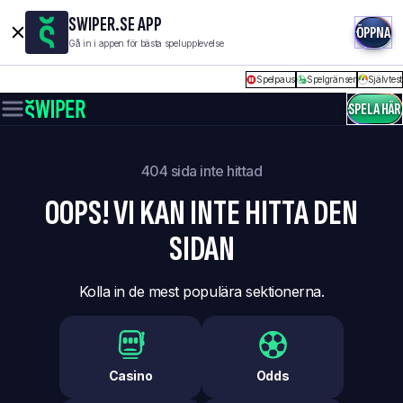
SWIPER.SE APP
ÖPPNA
Gå in i appen för bästa spelupplevelse
Spelpaus
Spelgränser
Självtest
SPELA HÄR
404 sida inte hittad
OOPS! VI KAN INTE HITTA DEN
SIDAN
Kolla in de mest populära sektionerna.
Casino
Odds