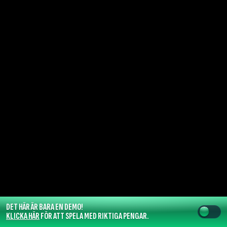
DET HÄR ÄR BARA EN DEMO!
KLICKA HÄR
FÖR ATT SPELA MED RIKTIGA PENGAR.