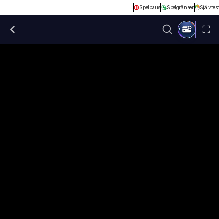
Spelpaus
Spelgränser
Självtest