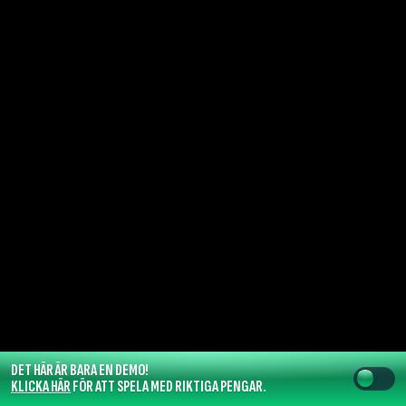
DET HÄR ÄR BARA EN DEMO!
KLICKA HÄR
FÖR ATT SPELA MED RIKTIGA PENGAR.