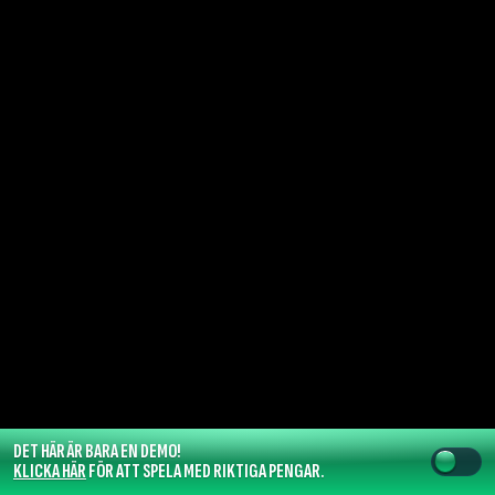
DET HÄR ÄR BARA EN DEMO!
KLICKA HÄR
FÖR ATT SPELA MED RIKTIGA PENGAR.