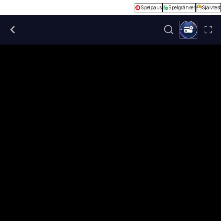
Spelpaus
Spelgränser
Självtest