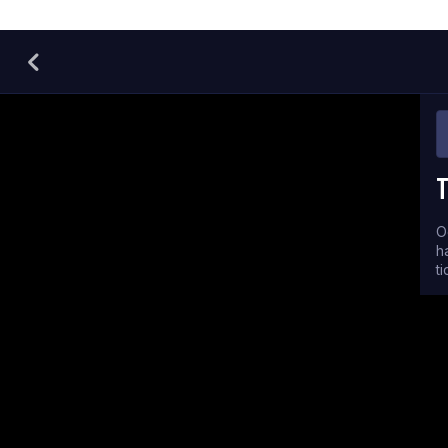
O
h
t